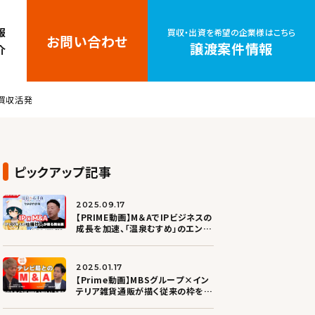
報
買収・出資を希望の企業様はこちら
お問い合わせ
譲渡案件情報
介
の買収活発
ピックアップ記事
2025.09.17
【PRIME動画】M＆AでIPビジネスの
成長を加速、「温泉むすめ」のエンバ
ウンドが傘下に入ったワケ
2025.01.17
【Prime動画】MBSグループ×イン
テリア雑貨通販が描く従来の枠を超
えた事業展開とは？