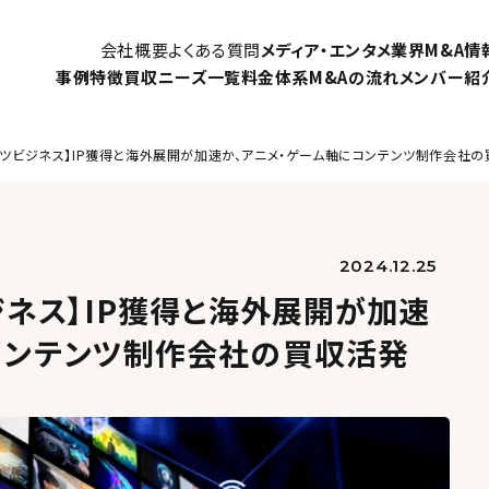
会社概要
よくある質問
メディア・エンタメ業界M&A情
事例
特徴
買収ニーズ一覧
料金体系
M&Aの流れ
メンバー紹
テンツビジネス】IP獲得と海外展開が加速か、アニメ・ゲーム軸にコンテンツ制作会社
2024.12.25
ジネス】IP獲得と海外展開が加速
コンテンツ制作会社の買収活発