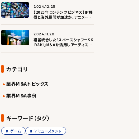
2024.12.25
【2025年コンテンツビジネス】IP獲
得と海外展開が加速か、アニメ・ゲ
ーム軸にコンテンツ制作会社の買
収活発
2024.11.28
経営統合した「スペースシャワーSK
IYAKI」M＆Aを活用しアーティスト
育てる仕組みを拡充
カテゴリ
業界M＆Aトピックス
業界M＆A事例
キーワード（タグ）
ゲーム
アミューズメント