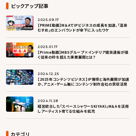
ピックアップ記事
2025.09.17
【PRIME動画】M＆AでIPビジネスの成長を加速、「温泉
むすめ」のエンバウンドが傘下に入ったワケ
2025.01.17
【Prime動画】MBSグループ×インテリア雑貨通販が描
く従来の枠を超えた事業展開とは？
2024.12.25
【2025年コンテンツビジネス】IP獲得と海外展開が加速
か、アニメ・ゲーム軸にコンテンツ制作会社の買収活発
2024.11.28
経営統合した「スペースシャワーSKIYAKI」M＆Aを活用
しアーティスト育てる仕組みを拡充
カテゴリ