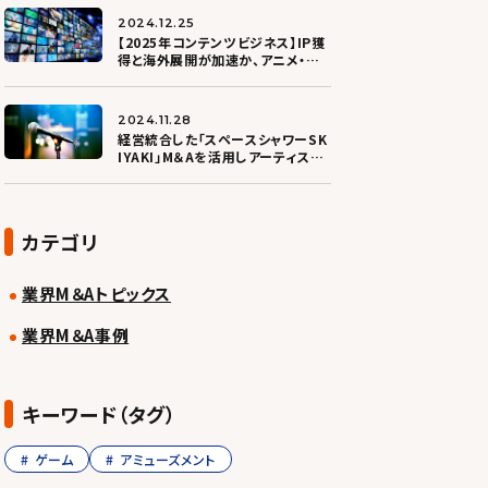
2024.12.25
【2025年コンテンツビジネス】IP獲
得と海外展開が加速か、アニメ・ゲ
ーム軸にコンテンツ制作会社の買
収活発
2024.11.28
経営統合した「スペースシャワーSK
IYAKI」M＆Aを活用しアーティスト
育てる仕組みを拡充
カテゴリ
業界M＆Aトピックス
業界M＆A事例
キーワード（タグ）
ゲーム
アミューズメント