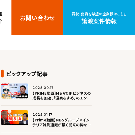
報
買収・出資を希望の企業様はこちら
お問い合わせ
譲渡案件情報
介
ピックアップ記事
2025.09.17
【PRIME動画】M＆AでIPビジネスの
成長を加速、「温泉むすめ」のエンバ
ウンドが傘下に入ったワケ
2025.01.17
【Prime動画】MBSグループ×イン
テリア雑貨通販が描く従来の枠を超
えた事業展開とは？