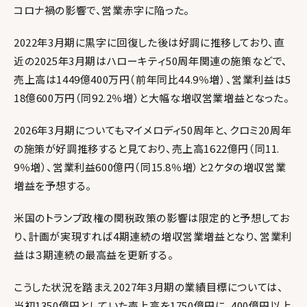
コロナ禍の影響で、営業赤字に陥った。
2022年3月期に黒字に回復した後は好調に推移しており、直
近の2025年3月期はハローキティ50周年関連の施策などで、
売上高は1449億400万円（前年同比44.9％増）、営業利益は5
18億600万円（同92.2％増）と大幅な増収営業増益となった。
2026年3月期についてもマイメロディ50周年と、クロミ20周年
の施策が好調推移すると見ており、売上高1622億円（同11.
9％増）、営業利益600億円（同15.8％増）と2ケタの増収営業
増益を予想する。
米国のトランプ政権の関税政策の影響は限定的と予想してお
り、計画が実現すれば4期連続の増収営業増益となり、営業利
益は３期連続の最高益を更新する。
こうした状況を踏まえ2027年3月期の業績目標については、
当初1350億円としていた売上高を1750億円に、400億円以上