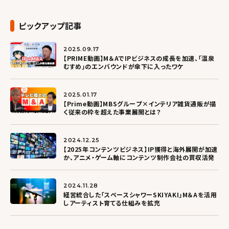
ピックアップ記事
2025.09.17
【PRIME動画】M＆AでIPビジネスの成長を加速、「温泉
むすめ」のエンバウンドが傘下に入ったワケ
2025.01.17
【Prime動画】MBSグループ×インテリア雑貨通販が描
く従来の枠を超えた事業展開とは？
2024.12.25
【2025年コンテンツビジネス】IP獲得と海外展開が加速
か、アニメ・ゲーム軸にコンテンツ制作会社の買収活発
2024.11.28
経営統合した「スペースシャワーSKIYAKI」M＆Aを活用
しアーティスト育てる仕組みを拡充